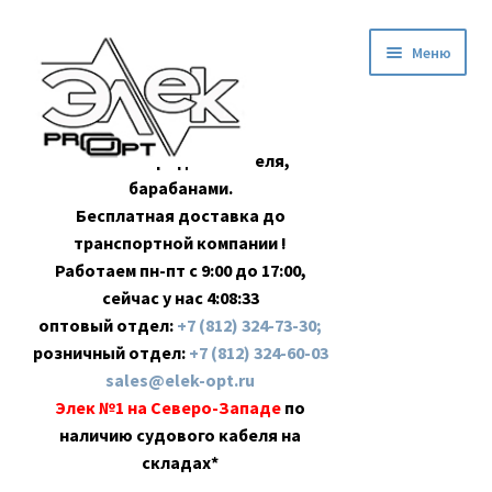
Перейти
Перейти
Меню
к
к
навигации
содержимому
Оптовая продажа кабеля,
барабанами.
Бесплатная доставка до
транспортной компании !
Работаем пн-пт с 9:00 до 17:00,
сейчас у нас
4:08:33
оптовый отдел:
+7 (812) 324-73-30;
розничный отдел:
+7 (812) 324-60-03
sales@elek-opt.ru
Элек №1 на Северо-Западе
по
наличию судового кабеля на
складах*