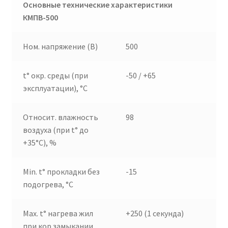
Основные технические характеристики
КМПВ-500
Ном. напряжение (В)
500
t° окр. среды (при
-50 / +65
эксплуатации), °C
Относит. влажность
98
воздуха (при t° до
+35°C), %
Min. t° прокладки без
-15
подогрева, °C
Max. t° нагрева жил
+250 (1 секунда)
при кор.замыкании,