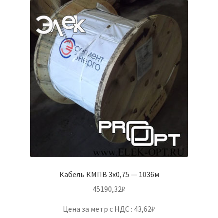
Кабель КМПВ 3х0,75 — 1036м
45190,32
₽
Цена за метр с НДС : 43,62₽