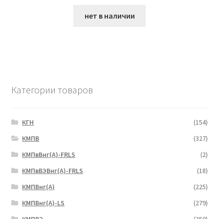
нет в наличии
Категории товаров
КГН
(154)
КМПВ
(327)
КМПвВнг(А)-FRLS
(2)
КМПвВЭВнг(А)-FRLS
(18)
КМПВнг(А)
(225)
КМПВнг(А)-LS
(279)