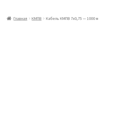
Главная
Главная
КМПВ
Кабель КМПВ 7х0,75 — 1000 м
Доставка и оплата
Контакты
Розница
Заказать отмотку