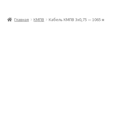
Главная
Главная
КМПВ
Кабель КМПВ 3х0,75 — 1065 м
Доставка и оплата
Контакты
Розница
Заказать отмотку