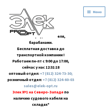
Перейти
Перейти
Меню
к
к
навигации
содержимому
Оптовая продажа кабеля,
барабанами.
Бесплатная доставка до
транспортной компании !
Работаем пн-пт с 9:00 до 17:00,
сейчас у нас
12:31:18
оптовый отдел:
+7 (812) 324-73-30;
розничный отдел:
+7 (812) 324-60-03
sales@elek-opt.ru
Элек №1 на Северо-Западе
по
наличию судового кабеля на
складах*