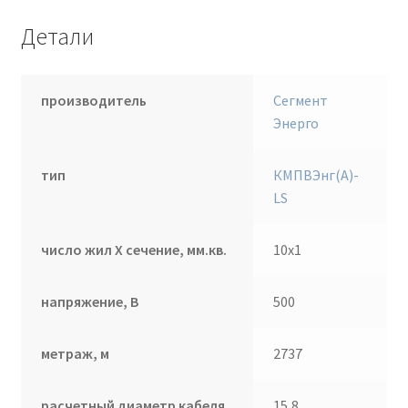
Детали
производитель
Сегмент
Энерго
тип
КМПВЭнг(А)-
LS
число жил Х сечение, мм.кв.
10х1
напряжение, В
500
метраж, м
2737
расчетный диаметр кабеля,
15,8