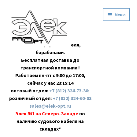
Перейти
Перейти
Меню
к
к
навигации
содержимому
Оптовая продажа кабеля,
барабанами.
Бесплатная доставка до
транспортной компании !
Работаем пн-пт с 9:00 до 17:00,
сейчас у нас
23:15:15
оптовый отдел:
+7 (812) 324-73-30;
розничный отдел:
+7 (812) 324-60-03
sales@elek-opt.ru
Элек №1 на Северо-Западе
по
наличию судового кабеля на
складах*