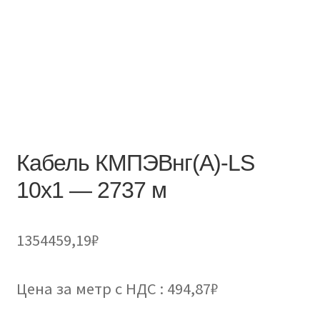
Кабель КМПЭВнг(А)-LS
10х1 — 2737 м
1354459,19
₽
Цена за метр с НДС : 494,87₽