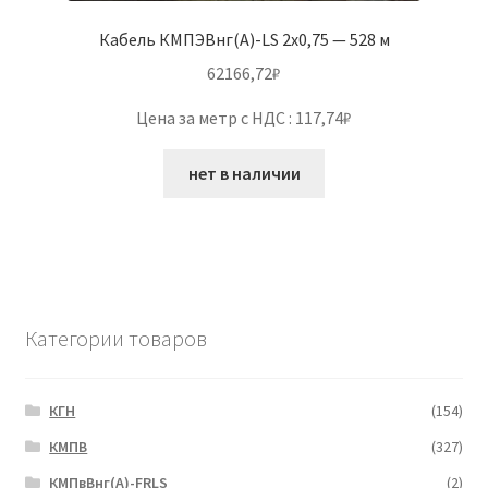
Кабель КМПЭВнг(А)-LS 2х0,75 — 528 м
62166,72
₽
Цена за метр с НДС : 117,74₽
нет в наличии
Категории товаров
КГН
(154)
КМПВ
(327)
КМПвВнг(А)-FRLS
(2)