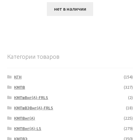
нет в наличии
Категории товаров
КГН
(154)
КМПВ
(327)
КМПвВнг(А)-FRLS
(2)
КМПвВЭВнг(А)-FRLS
(18)
КМПВнг(А)
(225)
КМПВнг(А)-LS
(279)
КМПВЭ
(350)