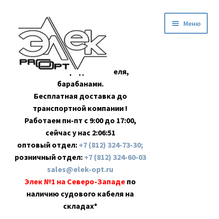
Перейти
Перейти
Меню
к
к
навигации
содержимому
Оптовая продажа кабеля,
барабанами.
Бесплатная доставка до
транспортной компании !
Работаем пн-пт с 9:00 до 17:00,
сейчас у нас
2:06:52
оптовый отдел:
+7 (812) 324-73-30;
розничный отдел:
+7 (812) 324-60-03
sales@elek-opt.ru
Элек №1 на Северо-Западе
по
наличию судового кабеля на
складах*