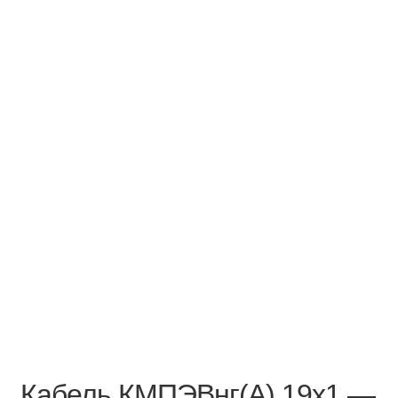
Кабель КМПЭВнг(А) 19х1 —