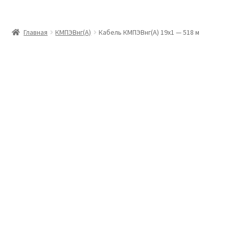
Главная
Главная
КМПЭВнг(А)
Кабель КМПЭВнг(А) 19х1 — 518 м
Доставка и оплата
Контакты
Розница
Заказать отмотку