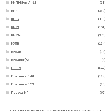
КМПЭВЭнг(А)-LS
(11)
КНР
(382)
КНРк
(355)
КНРЭ
(191)
КНРЭк
(370)
КУПВ
(114)
КУПЭВ
(73)
КУПЭВнг(А)
(3)
НРШМ
(642)
Плетенка ПМЛ
(113)
Плетёнка ПСО
(10)
Провод МГ
(65)
* по опросу постоянных клиентов в мае-июне 2025г