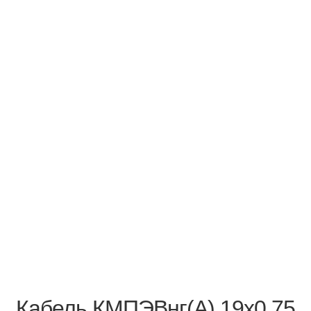
Кабель КМПЭВнг(А) 19х0,75