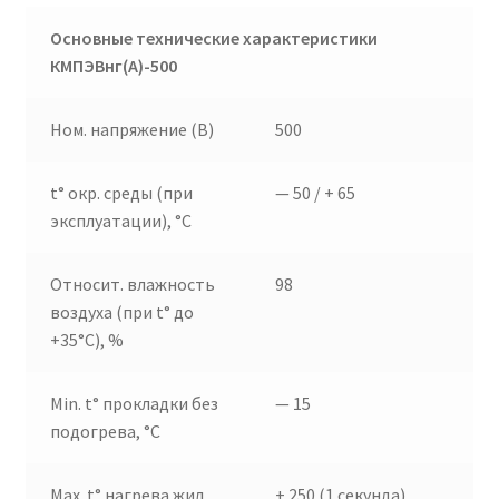
Основные технические характеристики
КМПЭВнг(А)-500
Ном. напряжение (В)
500
t° окр. среды (при
— 50 / + 65
эксплуатации), °C
Относит. влажность
98
воздуха (при t° до
+35°C), %
Min. t° прокладки без
— 15
подогрева, °C
Max. t° нагрева жил
+ 250 (1 секунда)