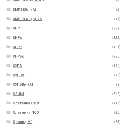
КМПЭВЭВнг(А)-LS
(8)
КМПЭВЭнг(А)
(5)
КМПЭВЭнг(А)-LS
(11)
КНР
(382)
КНРк
(355)
КНРЭ
(191)
КНРЭк
(370)
КУПВ
(114)
КУПЭВ
(73)
КУПЭВнг(А)
(3)
НРШМ
(642)
Плетенка ПМЛ
(113)
Плетёнка ПСО
(10)
Провод МГ
(65)