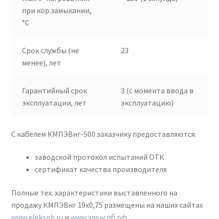
при кор.замыкании,
°C
Срок службы (не
23
менее), лет
Гарантийный срок
3 (с момента ввода в
эксплуатации, лет
эксплуатацию)
С кабелем КМПЭВнг-500 заказчику предоставляются:
заводской протокол испытаний ОТК
сертификат качества производителя
Полные тех. характеристики выставленного на
продажу КМПЭВнг 19х0,75 размещены на наших сайтах
www.elekspb.ru
и
www.элекспб.рф