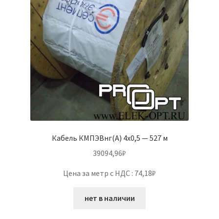
Кабель КМПЭВнг(А) 4х0,5 — 527 м
39094,96
₽
Цена за метр с НДС : 74,18₽
нет в наличии