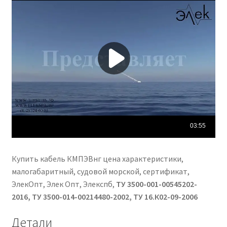
Купить кабель КМПЭВнг цена характеристики,
малогабаритный, судовой морской, сертификат,
ЭлекОпт, Элек Опт, Элекспб,
ТУ 3500-001-00545202-
2016, ТУ 3500-014-00214480-2002, ТУ 16.К02-09-2006
Детали