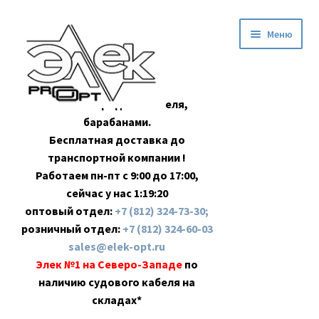
Перейти
Перейти
Меню
к
к
навигации
содержимому
Оптовая продажа кабеля,
барабанами.
Бесплатная доставка до
транспортной компании !
Работаем пн-пт с 9:00 до 17:00,
сейчас у нас
1:19:21
оптовый отдел:
+7 (812) 324-73-30;
розничный отдел:
+7 (812) 324-60-03
sales@elek-opt.ru
Элек №1 на Северо-Западе
по
наличию судового кабеля на
складах*