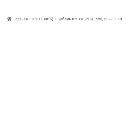
Главная
Главная
КМПЭВнг(А)
Кабель КМПЭВнг(А) 19х0,75 — 353 м
Доставка и оплата
Контакты
Розница
Заказать отмотку