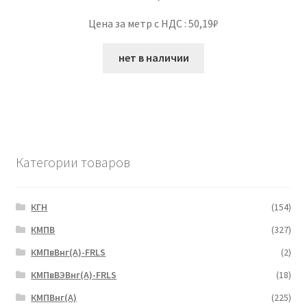
Цена за метр с НДС : 50,19₽
нет в наличии
Категории товаров
КГН
(154)
КМПВ
(327)
КМПвВнг(А)-FRLS
(2)
КМПвВЭВнг(А)-FRLS
(18)
КМПВнг(А)
(225)