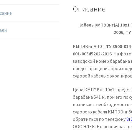
Описание
сание
Кабель КМПЭВнг(А) 10х1
али
2006, ТУ
КМПЭВнг А 10 1
ТУ 3500-014-
001-00545202-2016
. На фот
заводской номер барабана и
предотвращения производ
судовой кабель с экраниро
Цена КМПЭВнг 10х1, предст
барабана 541 м, при его пок
возникает необходимость 
судового кабеля КМПЭВнг 50
обратиться по телефону
8(
ООО ЭЛЕК. Но розничная це