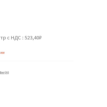
тр с НДС : 523,40₽
чии
Внг(А)