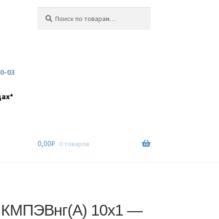
Искать:
Поиск
60-03
дах*
0,00
₽
0 товаров
 КМПЭВнг(А) 10х1 —