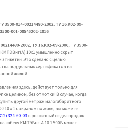
ТУ 3500-014-00214480-2002, ТУ 16.К02-09-
 3500-001-00545202-2016
00214480-2002, ТУ 16.К02-09-2006, ТУ 3500-
о КМПЭВнг(А) 10х1 умышленно скрыт
 этикетки. Это сделано с целью
ства поддельных сертификатов на
ванной жилой
авленная здесь, действует только для
упке целиком, без отмотки! В случае, когда
купить другой метраж малогабаритного
0 10 х 1 с экраном по жиле, вы можете
812) 324-60-03
в розничный отдел продаж
на кабеля КМПЭВнг-А 10 1 500В может