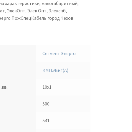
на характеристики, малогабаритный,
т, ЭлекОпт, Элек Опт, Элекспб,
нерго ПожСпецКабель город Чехов
Сегмент Энерго
КМПЭВнг(А)
.кв.
10х1
500
541