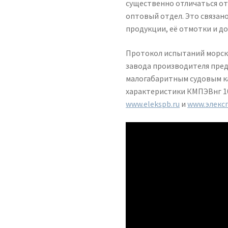
существенно отличаться от
оптовый отдел. Это связа
продукции, её отмотки и д
Протокол испытаний морск
завода производителя пред
малогабаритным судовым ка
характеристики КМПЭВнг 10
www.elekspb.ru
и
www.элекс