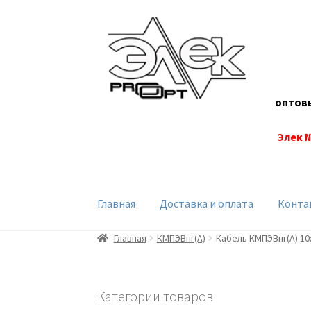
Перейти
Перейти
к
к
навигации
содержимому
оптов
Элек 
Главная
Доставка и оплата
Конта
Главная
КМПЭВнг(А)
Кабель КМПЭВнг(А) 10
Категории товаров