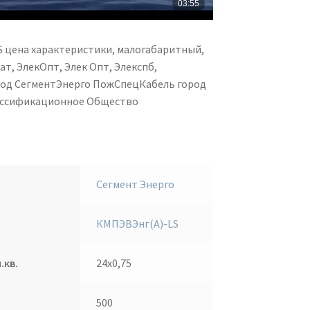
 цена характеристики, малогабаритный,
т, ЭлекОпт, Элек Опт, Элекспб,
вод СегментЭнерго ПожСпецКабель город
лассификационное Общество
Сегмент Энерго
КМПЭВЭнг(А)-LS
.кв.
24х0,75
500