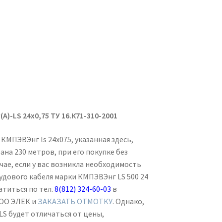
(А)-
LS
24х0,75
ТУ 16.К71-310-2001
 КМПЭВЭнг ls 24х075, указанная здесь,
ана 230 метров, при его покупке без
учае, если у вас возникла необходимость
удового кабеля марки КМПЭВЭнг LS 500 24
ратиться по тел.
8(812) 324-60-03
в
ООО ЭЛЕК и
ЗАКАЗАТЬ ОТМОТКУ
. Однако,
S будет отличаться от цены,