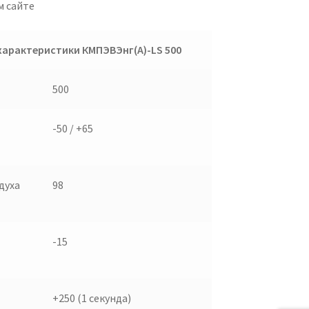
м сайте
характеристики КМПЭВЭнг(А)-
LS
500
500
-50 / +65
духа
98
-15
+250 (1 секунда)