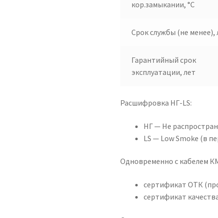
кор.замыкании, °C
Срок службы (не менее), 
Гарантийный срок
эксплуатации, лет
Расшифровка НГ-LS:
НГ — Не распростран
LS — Low Smoke (в пе
Одновременно с кабелем К
сертификат ОТК (пр
сертификат качества