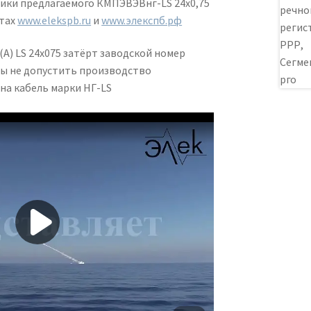
ики предлагаемого КМПЭВЭВнг-LS 24х0,75
йтах
www.elekspb.ru
и
www.элекспб.рф
) LS 24х075 затёрт заводской номер
бы не допустить производство
на кабель марки НГ-LS