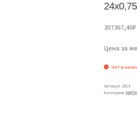
24х0,7
307367,40
₽
Цена за ме
Нет в нали
Артикул:
2814
Категория:
КМПЭВ