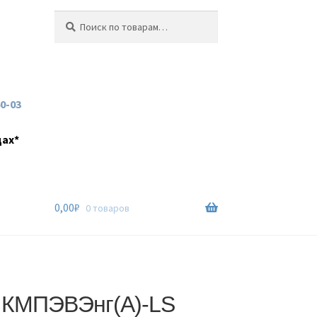
Искать:
Поиск
60-03
дах*
0,00
₽
0 товаров
 КМПЭВЭнг(А)-LS