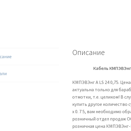
Описание
сание
Кабель КМПЭВЭнг
али
КМПЭВЭнг А LS 24 0,75. Цена
актуальна только для бараб
отмотки, т.е. целиком! В сл
купить другое количество с
х 0. 7 5, вам необходимо об
розничный отдел продаж 
розничная цена КМПЭВЭнг-L