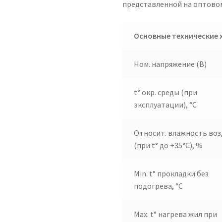
представленной на оптово
Основные технические 
Ном. напряжение (В)
t° окр. среды (при
эксплуатации), °C
Относит. влажность воз
(при t° до +35°C), %
Min. t° прокладки без
подогрева, °C
Max. t° нагрева жил при