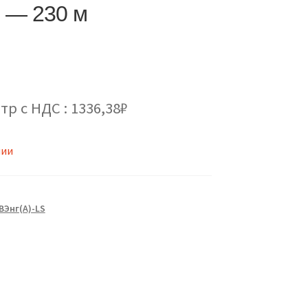
5 — 230 м
тр с НДС : 1336,38₽
чии
Энг(А)-LS