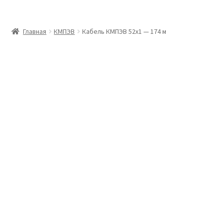
Главная
Главная
КМПЭВ
Кабель КМПЭВ 52х1 — 174 м
Доставка и оплата
Контакты
Розница
Заказать отмотку