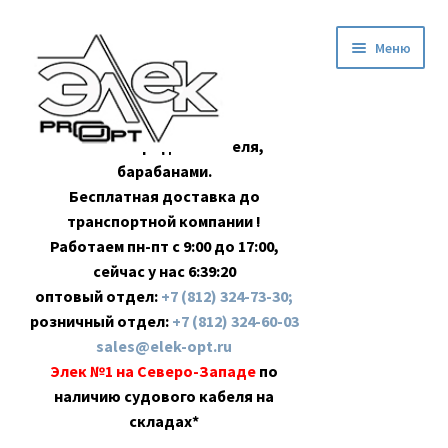
Перейти
Перейти
Меню
к
к
навигации
содержимому
Оптовая продажа кабеля,
барабанами.
Бесплатная доставка до
транспортной компании !
Работаем пн-пт с 9:00 до 17:00,
сейчас у нас
6:39:21
оптовый отдел:
+7 (812) 324-73-30;
розничный отдел:
+7 (812) 324-60-03
sales@elek-opt.ru
Элек №1 на Северо-Западе
по
наличию судового кабеля на
складах*