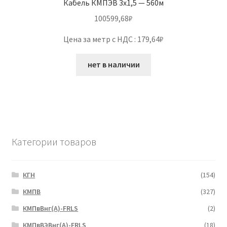
Кабель КМПЭВ 3х1,5 — 560м
100599,68
₽
Цена за метр с НДС : 179,64₽
нет в наличии
Категории товаров
КГН
(154)
КМПВ
(327)
КМПвВнг(А)-FRLS
(2)
КМПвВЭВнг(А)-FRLS
(18)