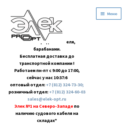
Перейти
Перейти
Меню
к
к
навигации
содержимому
Оптовая продажа кабеля,
барабанами.
Бесплатная доставка до
транспортной компании !
Работаем пн-пт с 9:00 до 17:00,
сейчас у нас
10:37:7
оптовый отдел:
+7 (812) 324-73-30;
розничный отдел:
+7 (812) 324-60-03
sales@elek-opt.ru
Элек №1 на Северо-Западе
по
наличию судового кабеля на
складах*