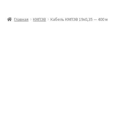
Главная
Главная
КМПЭВ
Кабель КМПЭВ 19х0,35 — 400 м
Доставка и оплата
Контакты
Розница
Заказать отмотку