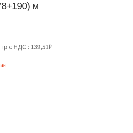
78+190) м
тр с НДС : 139,51₽
чии