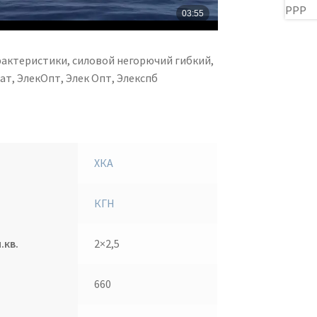
рактеристики, силовой негорючий гибкий,
т, ЭлекОпт, Элек Опт, Элекспб
ХКА
КГН
.кв.
2×2,5
660