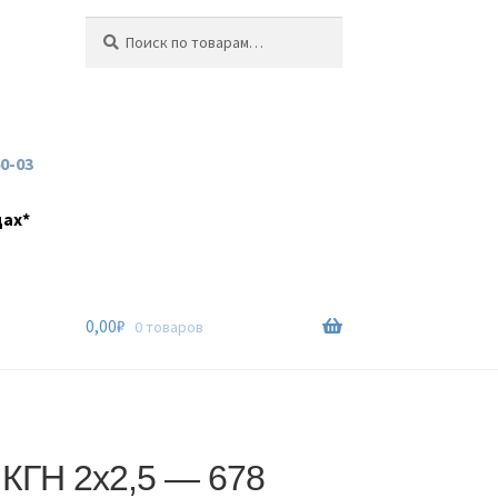
Искать:
Поиск
60-03
дах*
0,00
₽
0 товаров
 КГН 2х2,5 — 678