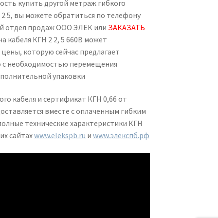
ость купить другой метраж гибкого
х 2 5, вы можете обратиться по телефону
й отдел продаж ООО ЭЛЕК или
ЗАКАЗАТЬ
на кабеля КГН 2 2, 5 660В может
 цены, которую сейчас предлагает
но с необходимостью перемещения
ополнительной упаковки
го кабеля и сертификат КГН 0,66 от
оставляется вместе с оплаченным гибким
полные технические характеристики КГН
ших сайтах
www.elekspb.ru
и
www.элекспб.рф