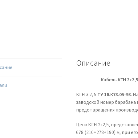
Описание
сание
Кабель КГН 2х2,
али
КГН 3 2, 5
ТУ 16.К73.05-93
. 
заводской номер барабана и
предотвращения производс
Цена КГН 2х2,5, представле
678 (210+278+190) м, при ег