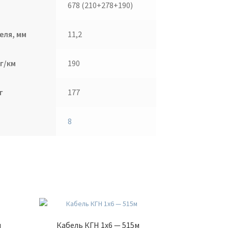
678 (210+278+190)
еля, мм
11,2
г/км
190
г
177
8
м
Кабель КГН 1х6 — 515м