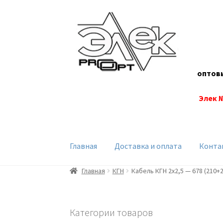
Перейти
Перейти
к
к
навигации
содержимому
оптов
Элек 
Главная
Доставка и оплата
Конта
Главная
КГН
Кабель КГН 2х2,5 — 678 (210+
Категории товаров