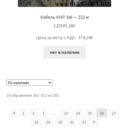
Кабель КНР 3х6 — 322 м
120505,28
₽
Цена за метр с НДС : 374,24₽
нет в наличии
Отображение 301–312 из 382
1
2
3
…
23
24
25
26
27
28
29
30
31
32