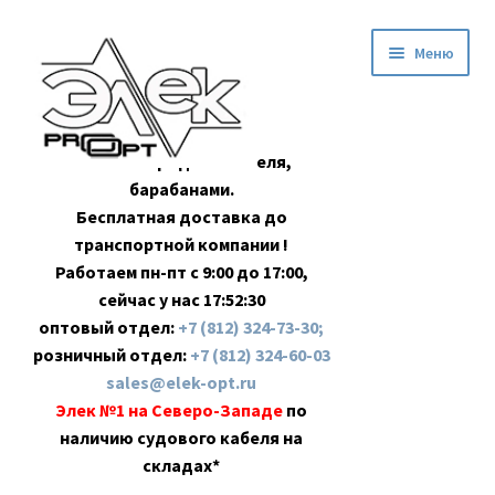
Перейти
Перейти
Меню
к
к
навигации
содержимому
Оптовая продажа кабеля,
барабанами.
Бесплатная доставка до
транспортной компании !
Работаем пн-пт с 9:00 до 17:00,
сейчас у нас
17:52:31
оптовый отдел:
+7 (812) 324-73-30;
розничный отдел:
+7 (812) 324-60-03
sales@elek-opt.ru
Элек №1 на Северо-Западе
по
наличию судового кабеля на
складах*