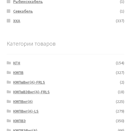
Рыбинсккабель
(1)
Севкабель
(1)
ХКА
(337)
Категории товаров
КГН
(154)
КМПВ
(327)
КМПвВнг(А)-FRLS
(2)
КМПвВЭВнг(А)-FRLS
(18)
КМПВнг(А)
(225)
КМПВнг(А)-LS
(279)
КМПВЭ
(350)
КМПВЭBнг(А)
(66)