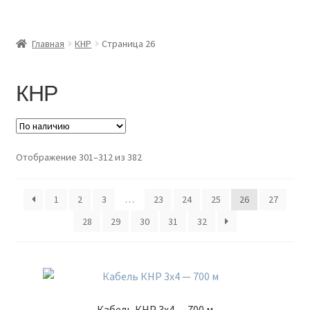
Главная
Главная
КНР
Страница 26
Доставка и оплата
КНР
Контакты
Розница
Отображение 301–312 из 382
Заказать отмотку
1
2
3
…
23
24
25
26
27
28
29
30
31
32
Кабель КНР 3х4 — 700 м