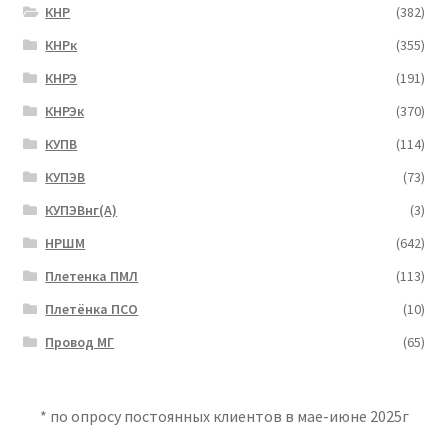
КНР
(382)
КНРк
(355)
КНРЭ
(191)
КНРЭк
(370)
КУПВ
(114)
КУПЭВ
(73)
КУПЭВнг(А)
(3)
НРШМ
(642)
Плетенка ПМЛ
(113)
Плетёнка ПСО
(10)
Провод МГ
(65)
* по опросу постоянных клиентов в мае-июне 2025г