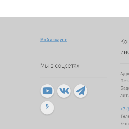
Мой аккаунт
Ко
ин
Мы в соцсетях
Адре
Пет
Бада
лит.
+7 (
Теле
E-ma