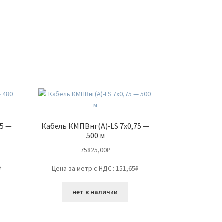
75 —
Кабель КМПВнг(А)-LS 7х0,75 —
500 м
75825,00
₽
₽
Цена за метр с НДС : 151,65₽
нет в наличии