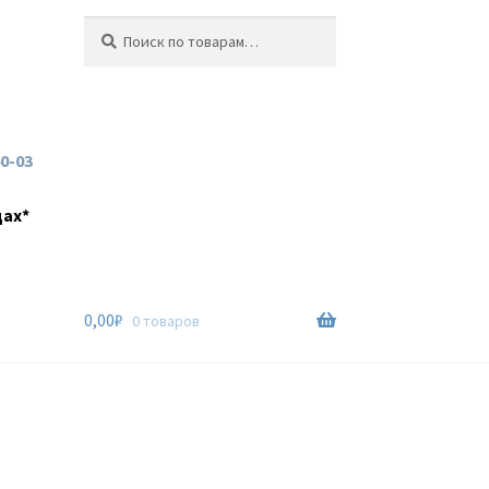
Искать:
Поиск
60-03
дах*
0,00
₽
0 товаров