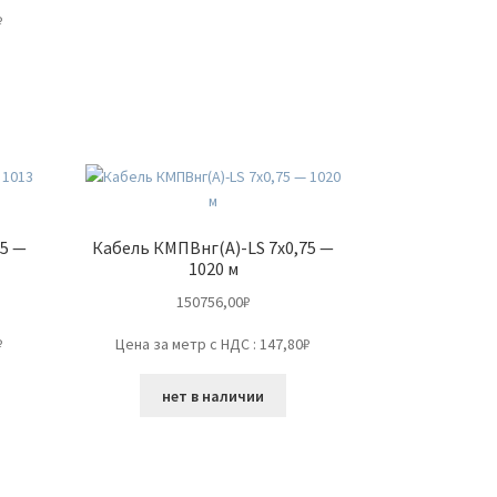
₽
75 —
Кабель КМПВнг(А)-LS 7х0,75 —
1020 м
150756,00
₽
₽
Цена за метр с НДС : 147,80₽
нет в наличии