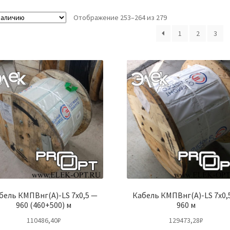
Отображение 253–264 из 279
1
2
3
бель КМПВнг(А)-LS 7х0,5 —
Кабель КМПВнг(А)-LS 7х0,
960 (460+500) м
960 м
110486,40
₽
129473,28
₽