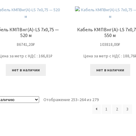
ель КМПВнг(А)-LS 7х0,75 —
Кабель КМПВнг(А)-LS 7х0,
520 м
550 м
86741,20
₽
103818,00
₽
Цена за метр с НДС : 166,81₽
Цена за метр с НДС : 188,76
нет в наличии
нет в наличии
Отображение 253–264 из 279
1
2
3