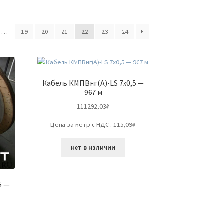
…
19
20
21
22
23
24
Кабель КМПВнг(А)-LS 7х0,5 —
967 м
111292,03
₽
Цена за метр с НДС : 115,09₽
нет в наличии
5 —