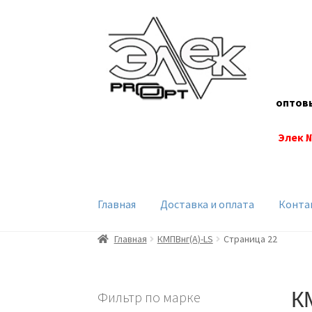
Перейти
Перейти
к
к
навигации
содержимому
оптов
Элек 
Главная
Доставка и оплата
Конта
Главная
КМПВнг(А)-LS
Страница 22
К
Фильтр по марке