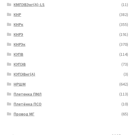
КМПЭВЭнг(А)-LS
(11)
КНР
(382)
КНРк
(355)
КНРЭ
(191)
КНРЭк
(370)
КУПВ
(114)
КУПЭВ
(73)
КУПЭВнг(А)
(3)
НРШМ
(642)
Плетенка ПМЛ
(113)
Плетёнка ПСО
(10)
Провод МГ
(65)