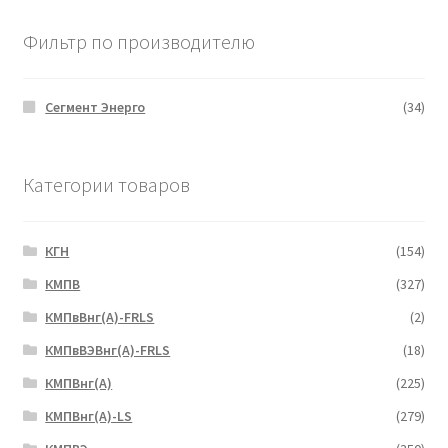
Фильтр по производителю
Сегмент Энерго
(34)
Категории товаров
КГН
(154)
КМПВ
(327)
КМПвВнг(А)-FRLS
(2)
КМПвВЭВнг(А)-FRLS
(18)
КМПВнг(А)
(225)
КМПВнг(А)-LS
(279)