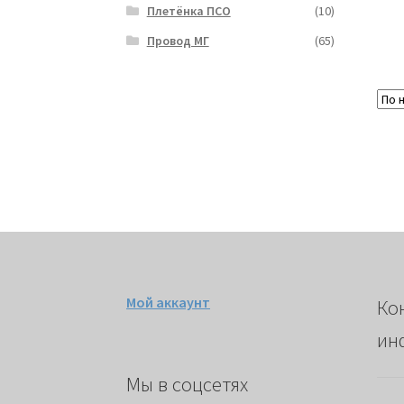
Плетёнка ПСО
(10)
Провод МГ
(65)
Мой аккаунт
Ко
ин
Мы в соцсетях