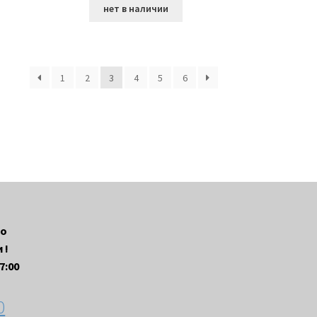
нет в наличии
1
2
3
4
5
6
до
 !
7:00
0