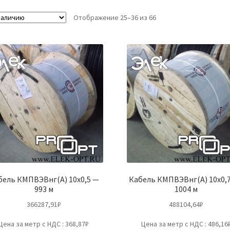
Отображение 25–36 из 66
бель КМПВЭВнг(А) 10х0,5 —
Кабель КМПВЭВнг(А) 10х0,
993 м
1004 м
366287,91
₽
488104,64
₽
Цена за метр с НДС : 368,87₽
Цена за метр с НДС : 486,16