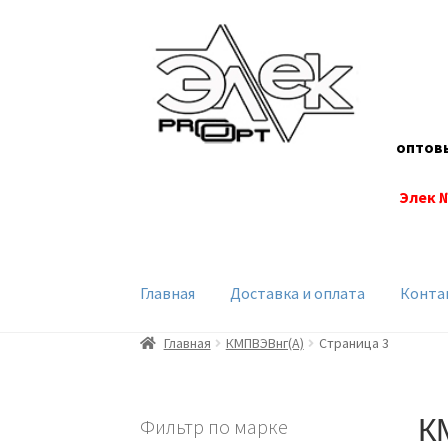
Перейти
Перейти
к
к
навигации
содержимому
оптов
Элек 
Главная
Доставка и оплата
Конта
Главная
КМПВЭBнг(А)
Страница 3
К
Фильтр по марке