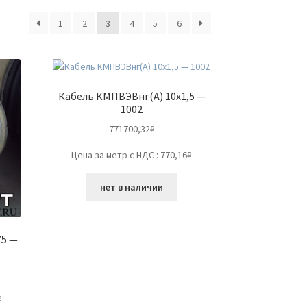
1
2
3
4
5
6
Кабель КМПВЭВнг(А) 10х1,5 —
1002
771700,32
₽
Цена за метр с НДС : 770,16₽
нет в наличии
75 —
₽