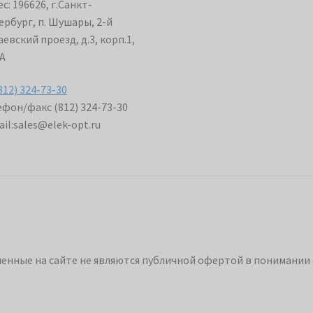
с: 196626, г.Санкт-
ербург, п. Шушары, 2-й
евский проезд, д.3, корп.1,
А
812) 324-73-30
фон/факс (812) 324-73-30
il:
sales@elek-opt.ru
енные на сайте не являются публичной офертой в понимании 