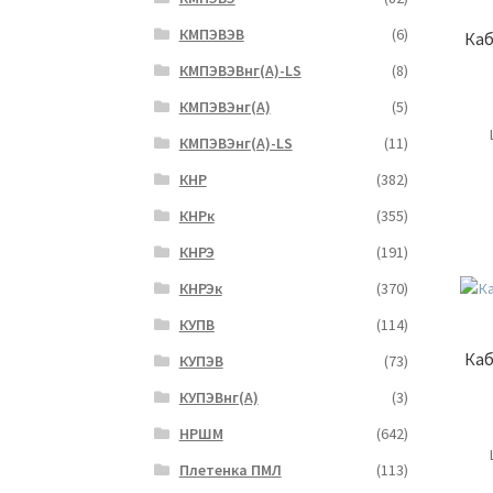
КМПЭВЭВ
(6)
Каб
КМПЭВЭВнг(А)-LS
(8)
КМПЭВЭнг(А)
(5)
КМПЭВЭнг(А)-LS
(11)
КНР
(382)
КНРк
(355)
КНРЭ
(191)
КНРЭк
(370)
КУПВ
(114)
Каб
КУПЭВ
(73)
КУПЭВнг(А)
(3)
НРШМ
(642)
Плетенка ПМЛ
(113)