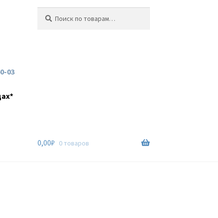
Искать:
Поиск
60-03
дах*
0,00
₽
0 товаров