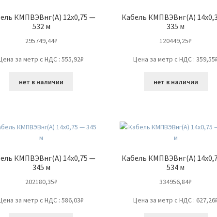
ель КМПВЭВнг(А) 12х0,75 —
Кабель КМПВЭВнг(А) 14х0,
532 м
335 м
295749,44
₽
120449,25
₽
Цена за метр с НДС : 555,92₽
Цена за метр с НДС : 359,55
нет в наличии
нет в наличии
ель КМПВЭВнг(А) 14х0,75 —
Кабель КМПВЭВнг(А) 14х0,
345 м
534 м
202180,35
₽
334956,84
₽
Цена за метр с НДС : 586,03₽
Цена за метр с НДС : 627,26