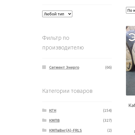
Фильтр по
производителю
Сегмент Энерго
(66)
Категории товаров
Ка
КГН
(154)
КМПВ
(327)
КМПвВнг(А)-FRLS
(2)