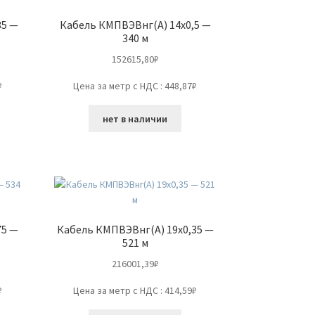
35 —
Кабель КМПВЭВнг(А) 14х0,5 —
340 м
152615,80
₽
₽
Цена за метр с НДС : 448,87₽
нет в наличии
75 —
Кабель КМПВЭВнг(А) 19х0,35 —
521 м
216001,39
₽
₽
Цена за метр с НДС : 414,59₽