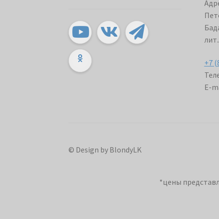
Адре
Пет
Бада
лит.
+7 (
Теле
E-ma
© Design by BlondyLK
*цены представл