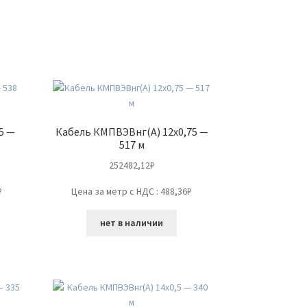
5 —
Кабель КМПВЭВнг(А) 12х0,75 —
517 м
252482,12
₽
₽
Цена за метр с НДС : 488,36₽
нет в наличии