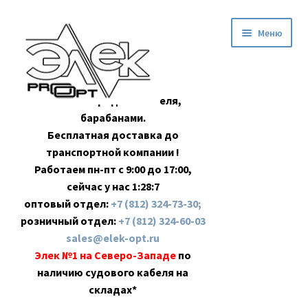
Перейти
Перейти
Меню
к
к
навигации
содержимому
Оптовая продажа кабеля,
барабанами.
Бесплатная доставка до
транспортной компании !
Работаем пн-пт с 9:00 до 17:00,
сейчас у нас
1:28:8
оптовый отдел:
+7 (812) 324-73-30;
розничный отдел:
+7 (812) 324-60-03
sales@elek-opt.ru
Элек №1 на Северо-Западе
по
наличию судового кабеля на
складах*