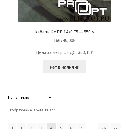
Кабель КМПВ 14х0,75 — 550 м
166749,00
₽
Цена за метр с НДС : 303,18₽
нет в наличии
Отображение 37–48 из 327
1
2
3
4
5
6
7
…
26
27