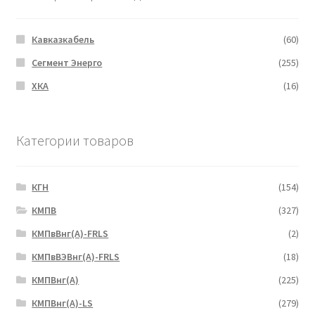
Кавказкабель
(60)
Сегмент Энерго
(255)
ХКА
(16)
Категории товаров
КГН
(154)
КМПВ
(327)
КМПвВнг(А)-FRLS
(2)
КМПвВЭВнг(А)-FRLS
(18)
КМПВнг(А)
(225)
КМПВнг(А)-LS
(279)