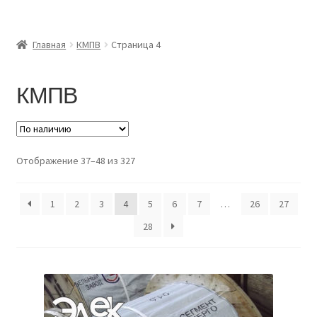
Главная
Главная
КМПВ
Страница 4
Доставка и оплата
КМПВ
Контакты
Розница
Отображение 37–48 из 327
Заказать отмотку
1
2
3
4
5
6
7
…
26
27
28