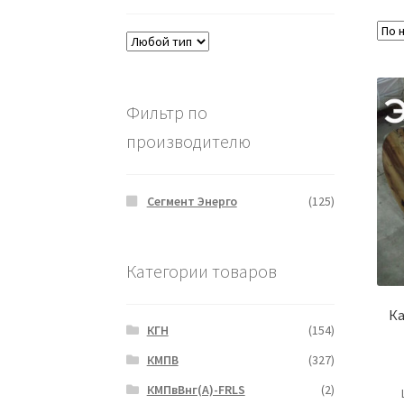
Фильтр по
производителю
Сегмент Энерго
(125)
Категории товаров
Ка
КГН
(154)
КМПВ
(327)
КМПвВнг(А)-FRLS
(2)