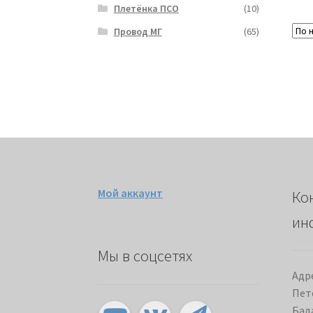
Плетёнка ПСО
(10)
Провод МГ
(65)
Мой аккаунт
Ко
ин
Мы в соцсетях
Адре
Пет
Бада