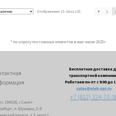
Отображение 13–24 из 125
1
* по опросу постоянных клиентов в мае-июне 2025г
Бесплатная доставка 
нтактная
транспортной компании
формация
Работаем пн-пт с 9:00 до 1
sales@elek-opt.ru
+7 (812) 324-73-3
с: 196626, г.Санкт-
ербург, п. Шушары, 2-й
евский проезд, д.3, корп.1,