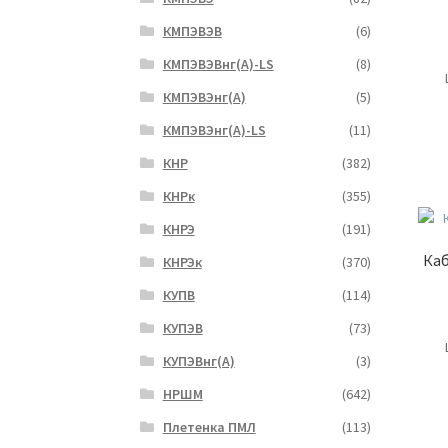
КМПЭВЭВ
(6)
КМПЭВЭВнг(А)-LS
(8)
КМПЭВЭнг(А)
(5)
КМПЭВЭнг(А)-LS
(11)
КНР
(382)
КНРк
(355)
КНРЭ
(191)
Каб
КНРЭк
(370)
КУПВ
(114)
КУПЭВ
(73)
КУПЭВнг(А)
(3)
НРШМ
(642)
Плетенка ПМЛ
(113)