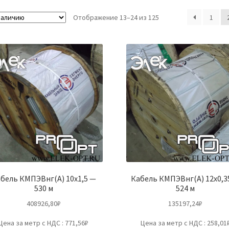
Отображение 13–24 из 125
1
бель КМПЭВнг(А) 10х1,5 —
Кабель КМПЭВнг(А) 12х0,3
530 м
524 м
408926,80
₽
135197,24
₽
Цена за метр с НДС : 771,56₽
Цена за метр с НДС : 258,01