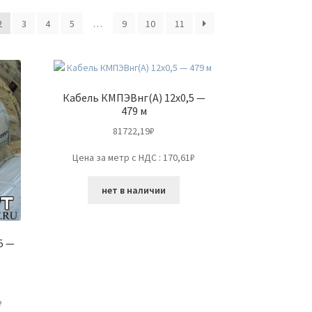
2
3
4
5
…
9
10
11
Кабель КМПЭВнг(А) 12х0,5 —
479 м
81722,19
₽
Цена за метр с НДС : 170,61₽
нет в наличии
5 —
₽