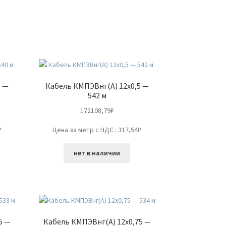
5 —
Кабель КМПЭВнг(А) 12х0,5 —
542 м
172108,79
₽
₽
Цена за метр с НДС : 317,54₽
нет в наличии
5 —
Кабель КМПЭВнг(А) 12х0,75 —