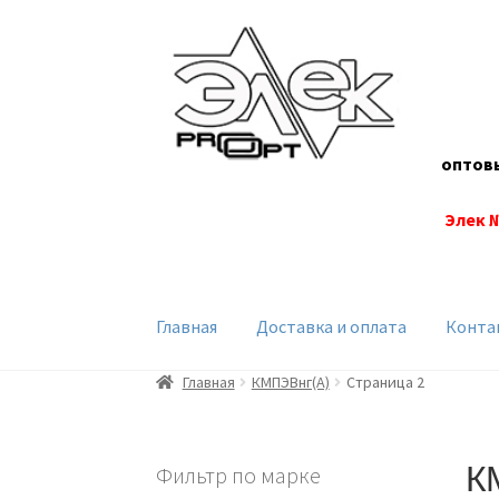
Перейти
Перейти
к
к
навигации
содержимому
оптов
Элек 
Главная
Доставка и оплата
Конта
Главная
КМПЭВнг(А)
Страница 2
К
Фильтр по марке