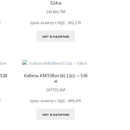
534 м
241458,78
₽
₽
Цена за метр с НДС : 452,17₽
нет в наличии
 528
Кабель КМПЭВнг(А) 12х1 — 536
м
267715,92
₽
₽
Цена за метр с НДС : 499,47₽
нет в наличии