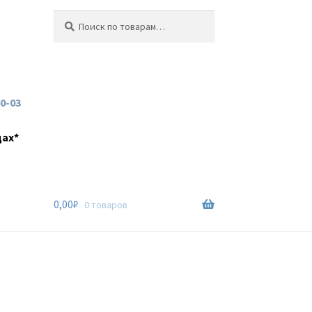
Искать:
Поиск
60-03
дах*
0,00
₽
0 товаров