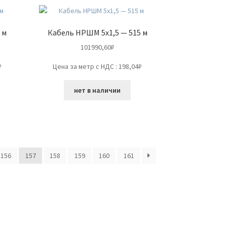
 м
Кабель НРШМ 5х1,5 — 515 м
101990,60
₽
₽
Цена за метр с НДС : 198,04₽
нет в наличии
156
157
158
159
160
161