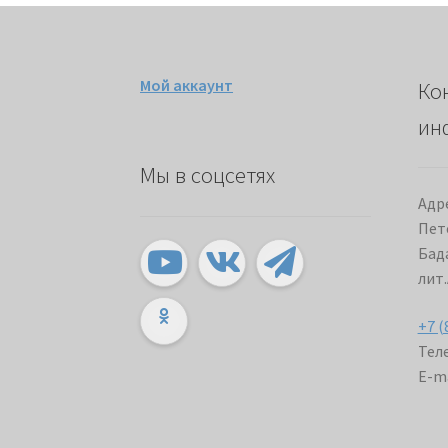
Мой аккаунт
Ко
ин
Мы в соцсетях
Адре
Пет
Бада
лит.
+7 (
Теле
E-ma