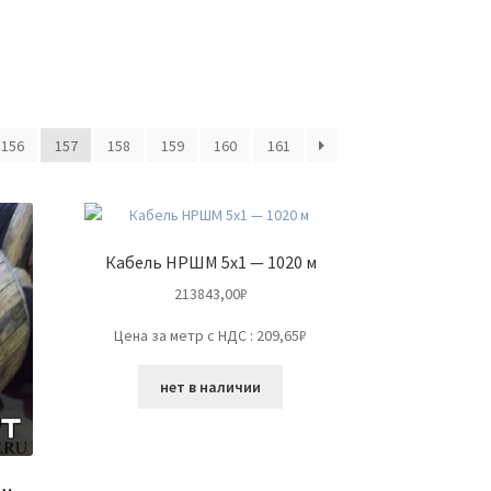
156
157
158
159
160
161
Кабель НРШМ 5х1 — 1020 м
213843,00
₽
Цена за метр с НДС : 209,65₽
нет в наличии
 м