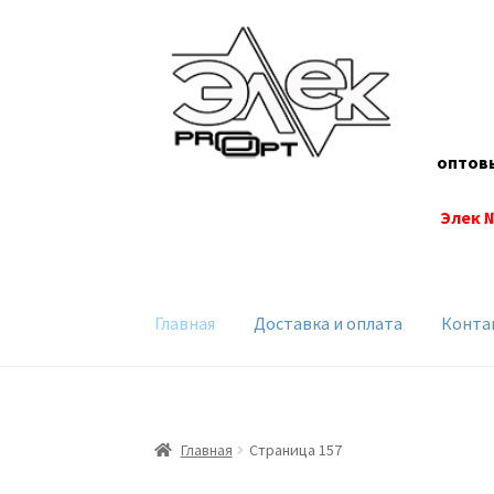
Перейти
Перейти
к
к
навигации
содержимому
оптов
Элек 
Главная
Доставка и оплата
Конта
Главная
Страница 157