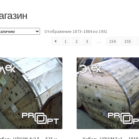
агазин
Отображение 1873–1884 из 1931
1
2
3
…
154
155
абель НРШМ 4х2,5 — 515 м
Кабель НРШМ 5х1 — 1010