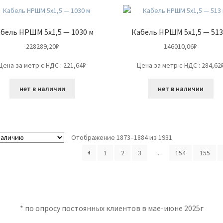
бель НРШМ 5х1,5 — 1030 м
Кабель НРШМ 5х1,5 — 513
228289,20
₽
146010,06
₽
Цена за метр с НДС : 221,64₽
Цена за метр с НДС : 284,62
нет в наличии
нет в наличии
Отображение 1873–1884 из 1931
1
2
3
…
154
155
* по опросу постоянных клиентов в мае-июне 2025г