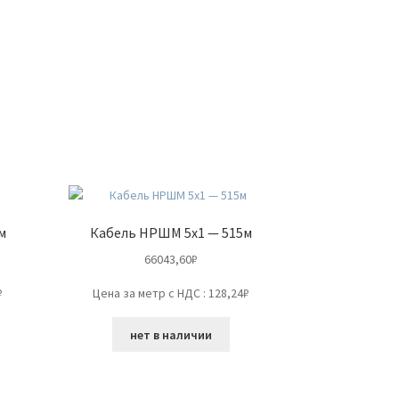
м
Кабель НРШМ 5х1 — 515м
66043,60
₽
₽
Цена за метр с НДС : 128,24₽
нет в наличии