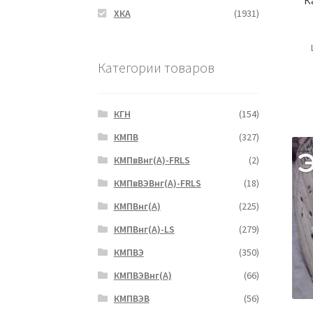
ХКА
(1931)
Категории товаров
КГН
(154)
КМПВ
(327)
КМПвВнг(А)-FRLS
(2)
КМПвВЭВнг(А)-FRLS
(18)
КМПВнг(А)
(225)
КМПВнг(А)-LS
(279)
КМПВЭ
(350)
КМПВЭBнг(А)
(66)
КМПВЭВ
(56)