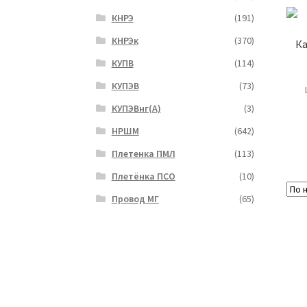
КНРЭ
(191)
КНРЭк
(370)
Ка
КУПВ
(114)
КУПЭВ
(73)
КУПЭВнг(А)
(3)
НРШМ
(642)
Плетенка ПМЛ
(113)
Плетёнка ПСО
(10)
Провод МГ
(65)