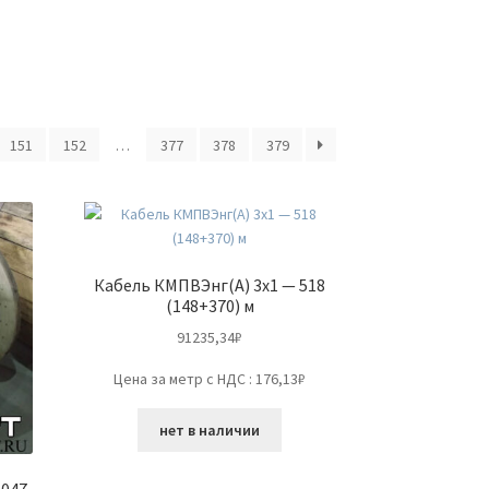
151
152
…
377
378
379
Кабель КМПВЭнг(А) 3х1 — 518
(148+370) м
91235,34
₽
Цена за метр с НДС : 176,13₽
нет в наличии
1047