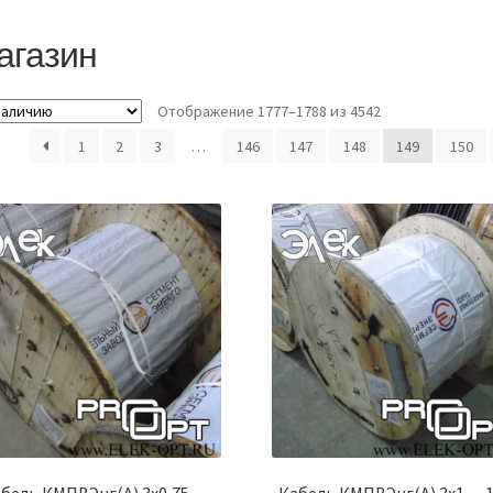
агазин
Отображение 1777–1788 из 4542
1
2
3
…
146
147
148
149
150
бель КМПВЭнг(А) 3х0,75 —
Кабель КМПВЭнг(А) 3х1 — 