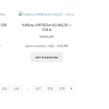
 539
Кабель КМПВЭнг(А) 4х0,35 —
518 м
56969,64
₽
₽
Цена за метр с НДС : 109,98₽
нет в наличии
151
152
…
377
378
379