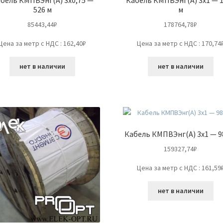
526 м
м
85443,44
₽
178764,78
₽
Цена за метр с НДС : 162,40₽
Цена за метр с НДС : 170,74
нет в наличии
нет в наличии
Кабель КМПВЭнг(А) 3х1 — 9
159327,74
₽
Цена за метр с НДС : 161,59
нет в наличии