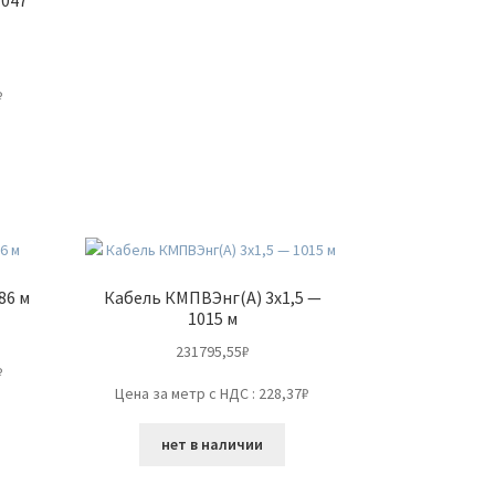
₽
86 м
Кабель КМПВЭнг(А) 3х1,5 —
1015 м
231795,55
₽
₽
Цена за метр с НДС : 228,37₽
нет в наличии