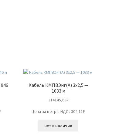
 946
Кабель КМПВЭнг(А) 3х2,5 —
1033 м
314145,63
₽
₽
Цена за метр с НДС : 304,11₽
нет в наличии