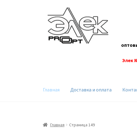
Перейти
Перейти
к
к
навигации
содержимому
оптов
Элек 
Главная
Доставка и оплата
Конта
Главная
Страница 149