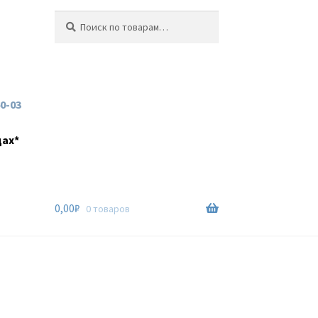
Искать:
Поиск
60-03
дах*
0,00
₽
0 товаров