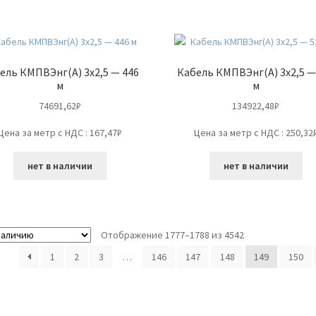
ель КМПВЭнг(А) 3х2,5 — 446
Кабель КМПВЭнг(А) 3х2,5 —
м
м
74691,62
₽
134922,48
₽
Цена за метр с НДС : 167,47₽
Цена за метр с НДС : 250,32
нет в наличии
нет в наличии
Отображение 1777–1788 из 4542
1
2
3
…
146
147
148
149
150