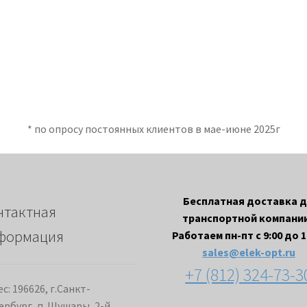
* по опросу постоянных клиентов в мае-июне 2025г
Бесплатная доставка 
нтактная
транспортной компании
формация
Работаем пн-пт с 9:00 до 1
sales@elek-opt.ru
+7 (812) 324-73-3
с: 196626, г.Санкт-
ербург, п. Шушары, 2-й