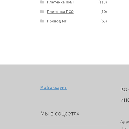
Плетенка ПМЛ
(113)
Плетёнка ПСО
(10)
Провод МГ
(65)
Мой аккаунт
Ко
ин
Мы в соцсетях
Адре
Пет