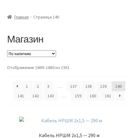
Доставка и оплата
Главная
Страница 140
Контакты
Розница
Магазин
Заказать отмотку
Отображение 1669–1680 из 1931
1
2
3
…
137
138
139
140
141
142
143
…
159
160
161
Кабель НРШМ 2х1,5 — 290 м