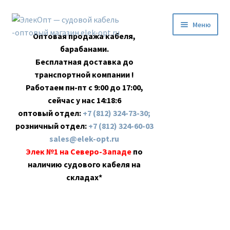
Перейти
Перейти
Меню
к
к
Оптовая продажа кабеля,
навигации
содержимому
барабанами.
Бесплатная доставка до
транспортной компании !
Работаем пн-пт с 9:00 до 17:00,
сейчас у нас
14:18:7
оптовый отдел:
+7 (812) 324-73-30;
розничный отдел:
+7 (812) 324-60-03
sales@elek-opt.ru
Элек №1 на Северо-Западе
по
наличию судового кабеля на
складах*
Главная