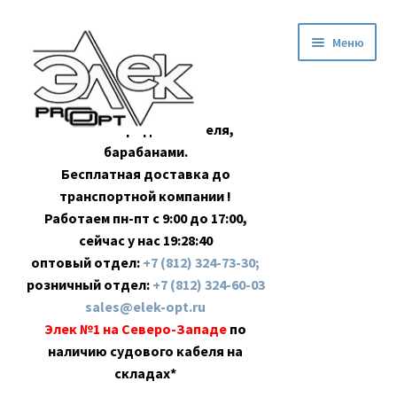
Перейти
Перейти
Меню
к
к
навигации
содержимому
Оптовая продажа кабеля,
барабанами.
Бесплатная доставка до
транспортной компании !
Работаем пн-пт с 9:00 до 17:00,
сейчас у нас
19:28:41
оптовый отдел:
+7 (812) 324-73-30;
розничный отдел:
+7 (812) 324-60-03
sales@elek-opt.ru
Элек №1 на Северо-Западе
по
наличию судового кабеля на
складах*