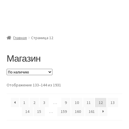
Главная
Доставка и оплата
Главная
Страница 12
Контакты
Розница
Магазин
Заказать отмотку
Отображение 133–144 из 1931
1
2
3
…
9
10
11
12
13
14
15
…
159
160
161