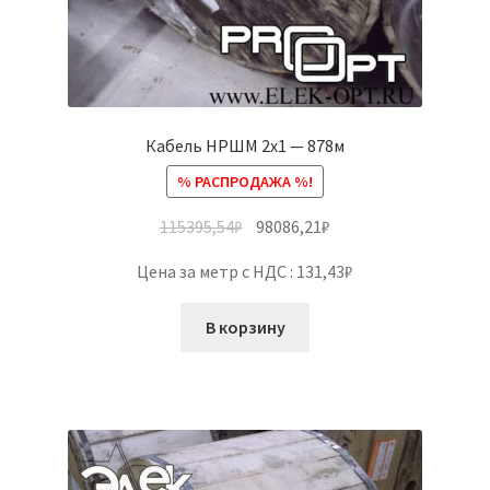
Кабель НРШМ 2х1 — 878м
% РАСПРОДАЖА %!
115395,54
₽
98086,21
₽
Цена за метр с НДС : 131,43₽
В корзину