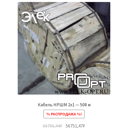
Кабель НРШМ 2х1 — 508 м
% РАСПРОДАЖА %!
66766,44
₽
56751,47
₽