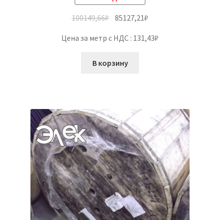
100149,66
₽
85127,21
₽
Цена за метр с НДС : 131,43₽
В корзину