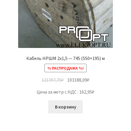
Кабель НРШМ 2х1,5 — 745 (550+195) м
% РАСПРОДАЖА %!
121397,75
₽
103188,09
₽
Цена за метр с НДС : 162,95₽
В корзину