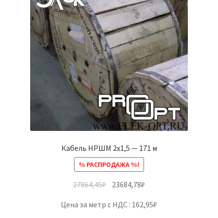
Кабель НРШМ 2х1,5 — 171 м
% РАСПРОДАЖА %!
27864,45
₽
23684,78
₽
Цена за метр с НДС : 162,95₽