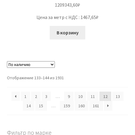
1209343,60
₽
Цена за метр с НДС : 1467,65₽
В корзину
Отображение 133–144 из 1931
1
2
3
…
9
10
11
12
13
14
15
…
159
160
161
Фильтр по марке