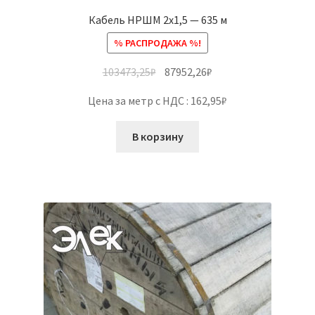
Кабель НРШМ 2х1,5 — 635 м
% РАСПРОДАЖА %!
103473,25
₽
87952,26
₽
Цена за метр с НДС : 162,95₽
В корзину