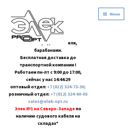
Перейти
Перейти
Меню
к
к
навигации
содержимому
Оптовая продажа кабеля,
барабанами.
Бесплатная доставка до
транспортной компании !
Работаем пн-пт с 9:00 до 17:00,
сейчас у нас
14:44:30
оптовый отдел:
+7 (812) 324-73-30;
розничный отдел:
+7 (812) 324-60-03
sales@elek-opt.ru
Элек №1 на Северо-Западе
по
наличию судового кабеля на
складах*