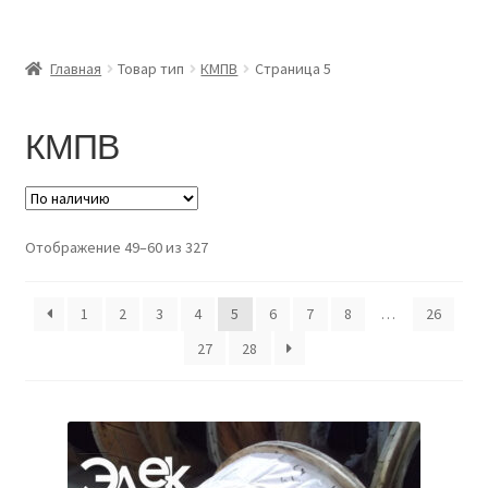
Главная
Главная
Товар тип
КМПВ
Страница 5
Доставка и оплата
КМПВ
Контакты
Розница
Отображение 49–60 из 327
Заказать отмотку
1
2
3
4
5
6
7
8
…
26
27
28