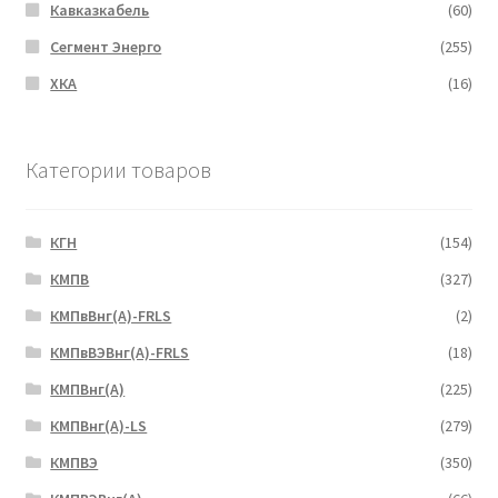
Кавказкабель
(60)
Сегмент Энерго
(255)
ХКА
(16)
Категории товаров
КГН
(154)
КМПВ
(327)
КМПвВнг(А)-FRLS
(2)
КМПвВЭВнг(А)-FRLS
(18)
КМПВнг(А)
(225)
КМПВнг(А)-LS
(279)
КМПВЭ
(350)