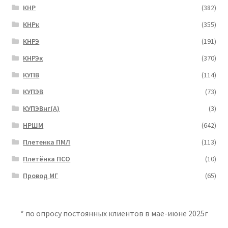
КНР
(382)
КНРк
(355)
КНРЭ
(191)
КНРЭк
(370)
КУПВ
(114)
КУПЭВ
(73)
КУПЭВнг(А)
(3)
НРШМ
(642)
Плетенка ПМЛ
(113)
Плетёнка ПСО
(10)
Провод МГ
(65)
* по опросу постоянных клиентов в мае-июне 2025г